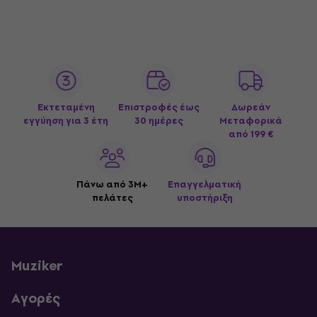
Εκτεταμένη
Επιστροφές έως
Δωρεάν
εγγύηση για 3 έτη
30 ημέρες
Μεταφορικά
από 199 €
Πάνω από 3M+
Επαγγελματική
πελάτες
υποστήριξη
Muziker
Αγορές