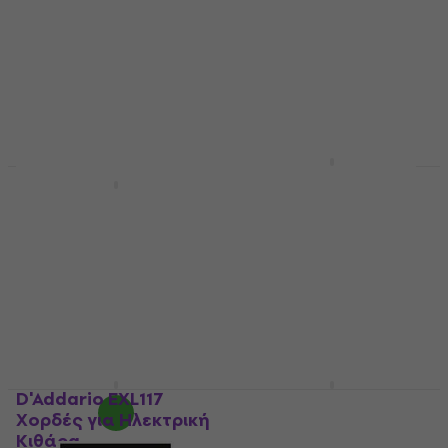
Ernie Ball 2627 Beefy
Slinky Χορδές για
Ernie Ball 2220 Power
Ηλεκτρική Κιθάρα
Slinky Χορδές για
Ηλεκτρική Κιθάρα
Χορδές για Ηλεκτρική
Κιθάρα
Χορδές για Ηλεκτρική
Κιθάρα
4,8
/5
6,90 €
4,7
/5
6,09 €
Είναι στο απόθεμα
10,20 €
- 40 %
Είναι στο απόθεμα
D'Addario EXL117
Elixir 12102 Nanoweb
Χορδές για Ηλεκτρική
11-49 Χορδές για
Κιθάρα
Ηλεκτρική Κιθάρα