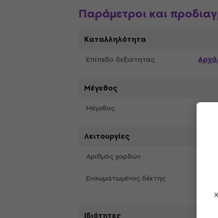
Παράμετροι και προδια
Καταλληλότητα
Αρχά
Επίπεδο δεξιότητας
Μέγεθος
4/4
Μέγεθος
Λειτουργίες
6
Αριθμός χορδών
Ναι
Ενσωματωμένος δέκτης
Χ
Ιδιότητες