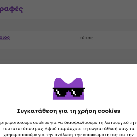
γραφές
ριος
τύπος
Μηχανική συντονισμού
Συγκατάθεση για τη χρήση cookies
Ρυθμιστές
ρησιμοποιούμε cookies για να διασφαλίσουμε τη λειτουργικότη
του ιστοτόπου μας. Αφού παράσχετε τη συγκατάθεσή σας, τα
χρησιμοποιούμε για την ανάλυση της επισκεψιμότητας και την