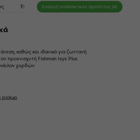
ις
Έγγραφα
Επιλογή εναλλακτικού προϊόντος (4)
ικά
άνεση, καθώς και ιδανικό για ζωντανή
τον προενισχυτή Fishman Isys Plus
 νάιλον χορδών.
ε pickup