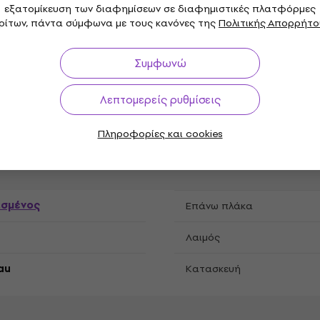
εξατομίκευση των διαφημίσεων σε διαφημιστικές πλατφόρμες
ρίτων, πάντα σύμφωνα με τους κανόνες της
Πολιτικής Απορρήτο
χέρι
Αποκοπή
ral
Αριθμός τάστων
Συμφωνώ
o
Ναι
,
Γέφυρα/Τρεμόλο
Λεπτομερείς ρυθμίσεις
ral
Πληροφορίες και cookies
ισμένος
Επάνω πλάκα
Λαιμός
au
Κατασκευή