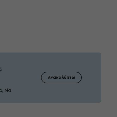
,
Ανακαλύπτω
ό, Να