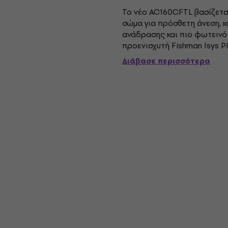
Το νέο AC160CFTL βασίζετα
σώμα για πρόσθετη άνεση, κ
ανάδρασης και πιο φωτεινό κ
προενισχυτή Fishman Isys P
υψηλής ποιότητας για τον ιδα
Διάβασε περισσότερα