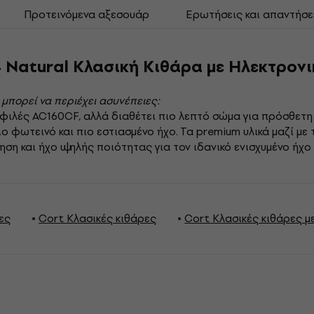
Προτεινόμενα αξεσουάρ
Ερωτήσεις και απαντήσε
 Natural Κλασική Κιθάρα με Ηλεκτρον
 μπορεί να περιέχει ασυνέπειες:
ιλές AC160CF, αλλά διαθέτει πιο λεπτό σώμα για πρόσθετη 
ο φωτεινό και πιο εστιασμένο ήχο. Τα premium υλικά μαζί με 
ση και ήχο υψηλής ποιότητας για τον ιδανικό ενισχυμένο ήχο
ες
Cort Κλασικές κιθάρες
Cort Κλασικές κιθάρες μ