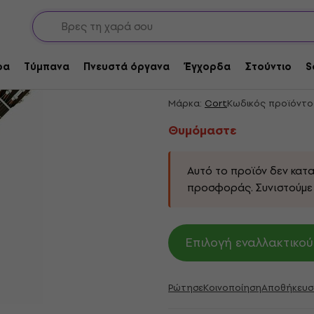
 κιθάρες με pickup
Θυμόμαστε
Cort AC160CFTL NAT 
ρα
Τύμπανα
Πνευστά όργανα
Έγχορδα
Στούντιο
S
Ηλεκτρονικά
Μάρκα:
Cort
Κωδικός προϊόντο
Θυμόμαστε
Αυτό το προϊόν δεν κατ
προσφοράς. Συνιστούμε
Επιλογή εναλλακτικού
Ρώτησε
Κοινοποίηση
Αποθήκευσ