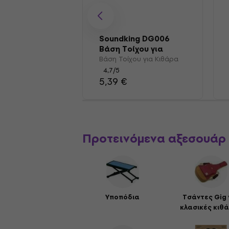
Soundking DG006
Βάση Τοίχου για
Κιθάρα
Βάση Τοίχου για Κιθάρα
4,7
/5
5,39 €
Προτεινόμενα αξεσουάρ
Υποπόδια
Τσάντες Gig 
κλασικές κιθ