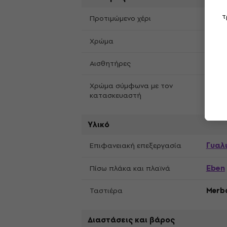
τ
Δεξί 
Προτιμώμενο χέρι
Natu
Χρώμα
Piez
Αισθητήρες
Χρώμα σύμφωνα με τον
Natu
κατασκευαστή
Υλικό
Γυαλ
Επιφανειακή επεξεργασία
Eben
Πίσω πλάκα και πλαϊνά
Ταστιέρα
Merb
Διαστάσεις και βάρος