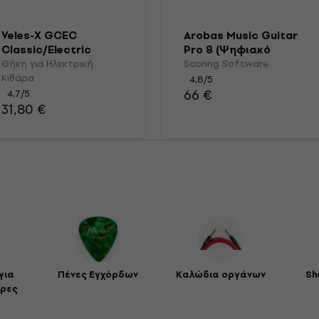
Veles-X GCEC
Arobas Music Guitar
Classic/Electric
Pro 8 (Ψηφιακό
Θήκη για Ηλεκτρική
προϊόν)
Θήκη για Ηλεκτρική
Scoring Software
Κιθάρα
Κιθάρα
4,8
/5
66 €
4,7
/5
31,80 €
για
Πένες Εγχόρδων
Καλώδια οργάνων
Sh
άρες