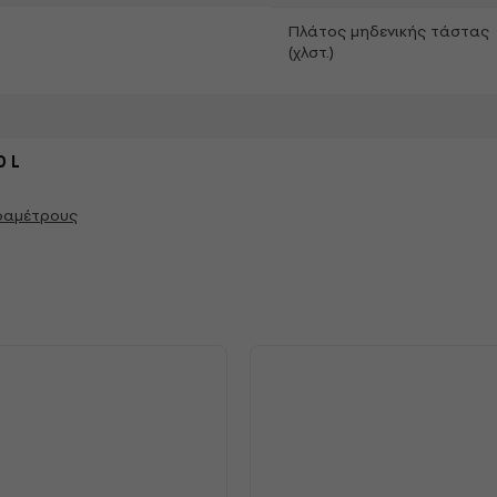
Πλάτος μηδενικής τάστας
(χλστ.)
0 L
αραμέτρους