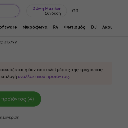
Ιδέες δώρων
FAQ
Muziker Ιστολόγιο
Ζώνη Muziker
GR
Σύνδεση
4/4 Natural Κλασική Κιθάρα με
oftware
Μικρόφωνα
PA
Φωτισμός
DJ
Ακουστικά
ς:
313799
ασκευάζεται ή δεν αποτελεί μέρος της τρέχουσας
 επιλογή
εναλλακτικού προϊόντος
.
 προϊόντος (4)
η
Σύγκριση