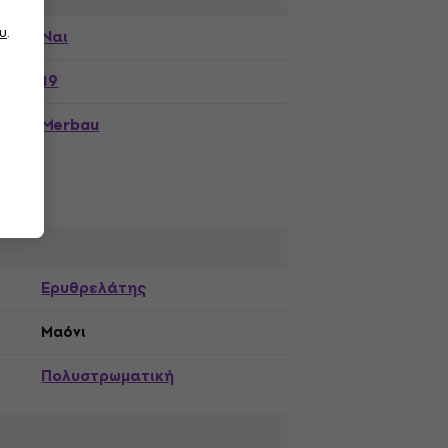
υ
.
Ναι
19
Merbau
Ερυθρελάτης
Μαόνι
Πολυστρωματική