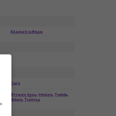
Κλασική κιθάρα
Cort
Ένταση ήχου
Μπάσο
Treble
,
,
,
Φάση
Τιούνερ
,
τα