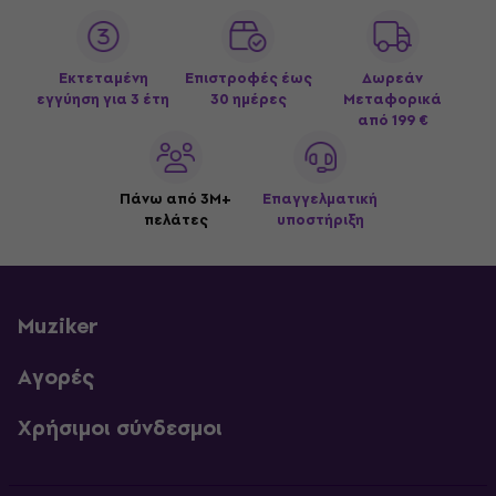
Εκτεταμένη
Επιστροφές έως
Δωρεάν
εγγύηση για 3 έτη
30 ημέρες
Μεταφορικά
από 199 €
Πάνω από 3M+
Επαγγελματική
πελάτες
υποστήριξη
Muziker
Αγορές
Χρήσιμοι σύνδεσμοι