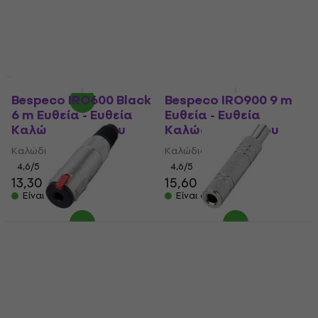
5
/5
4,7
/5
6,69 €
8,81 €
με κωδικό
Είναι στο απόθεμα
MUZMUZ-10
9,79 €
Είναι στο απόθεμα
Έκπτωση λόγο ποσότητας
Έκπτωση λόγο ποσότητας
Bespeco IRO600 Black
Bespeco IRO900 9 m
6 m Ευθεία - Ευθεία
Ευθεία - Ευθεία
Καλώδιο οργάνου
Καλώδιο οργάνου
Καλώδιο οργάνου
Καλώδιο οργάνου
4,6
/5
4,6
/5
13,30 €
15,60 €
15,80 €
Είναι στο απόθεμα
Είναι στο απόθεμα
Bespeco P3V Jack 6,3
Bespeco PV1 Jack 6,3
mm
mm
Jack 6,3 mm
Jack 6,3 mm
4,5
/5
4,3
/5
3,09 €
2,89 €