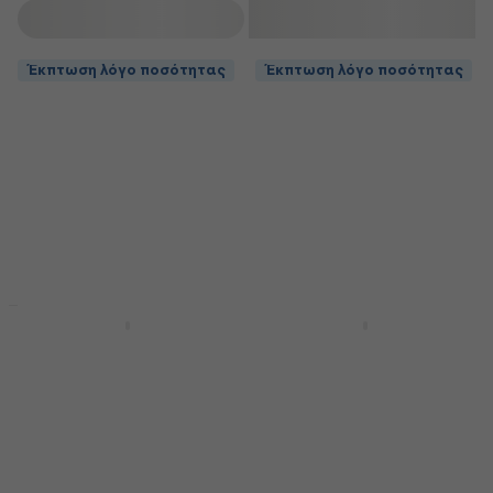
φιλτράρισμα
Έκπτωση λόγο ποσότητας
Έκπτωση λόγο ποσότητας
Έκπτωση λόγο ποσότητας
Έκπτωση λόγο ποσότητας
Bespeco SH150 Βάση
Bespeco IRO200 2 m
για Κιθάρα
Ευθεία - Ευθεία
Καλώδιο οργάνου
Βάση για Κιθάρα
Καλώδιο οργάνου
4,8
/5
18,50 €
4,6
/5
9,29 €
Είναι στο απόθεμα
Είναι στο απόθεμα