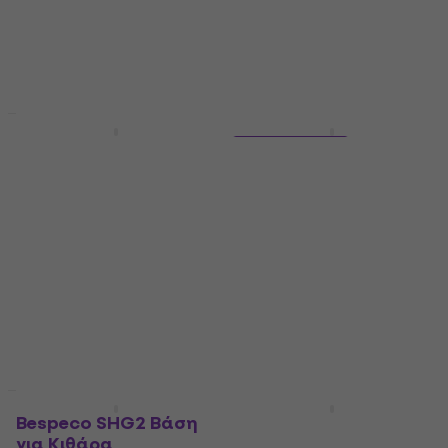
Έκπτωση λόγο ποσότητας
Έκπτωση λόγο ποσότητας
Bespeco AHP900 9 m
4 παραλλαγές
Ίσιος - Με γωνία
Bespeco BS100 Μαύρο
Καλώδιο οργάνου
χρώμα/Mono/Ευθεία -
Ευθεία
Καλώδιο οργάνου
5
/5
Καλώδιο οργάνου
4,8
/5
70,11 €
με κωδικό
MUZMUZ-10
6,89 €
Είναι στο απόθεμα
77,90 €
Είναι στο απόθεμα
Έκπτωση λόγο ποσότητας
Bespeco SHG2 Βάση
Bespeco PY900 9 m
για Κιθάρα
Ευθεία - Ευθεία