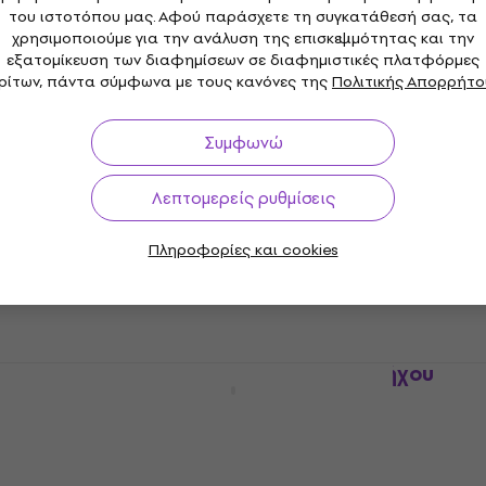
του ιστοτόπου μας. Αφού παράσχετε τη συγκατάθεσή σας, τα
Καλώδιο ήχου
χρησιμοποιούμε για την ανάλυση της επισκεψιμότητας και την
4,8
/5
εξατομίκευση των διαφημίσεων σε διαφημιστικές πλατφόρμες
21,60 €
ρίτων, πάντα σύμφωνα με τους κανόνες της
Πολιτικής Απορρήτο
Είναι στο απόθεμα
Συμφωνώ
Λεπτομερείς ρυθμίσεις
Bespeco RCX300 3 μ. Καλώδιο ήχου
Καλώδιο ήχου
Πληροφορίες και cookies
4,6
/5
13,20 €
Είναι στο απόθεμα
Bespeco SLYMSR300 3 μ. Καλώδιο ήχου
Έκπτωση λόγο ποσότητας
Καλώδιο ήχου
4,6
/5
10,50 €
Είναι στο απόθεμα