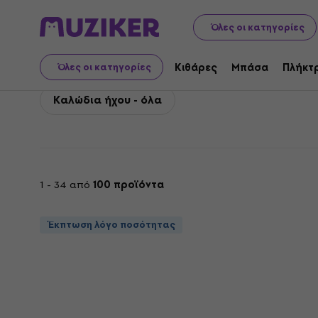
Bespeco
Αξεσουάρ
Καλώδια, σύνδεσμοι και προσαρμο
Όλες οι κατηγορίες
Bespeco Καλώδια ήχου
Κιθάρες
Μπάσα
Πλήκτ
Όλες οι κατηγορίες
Καλώδια ήχου - όλα
1 - 34 από
100 προϊόντα
Έκπτωση λόγο ποσότητας