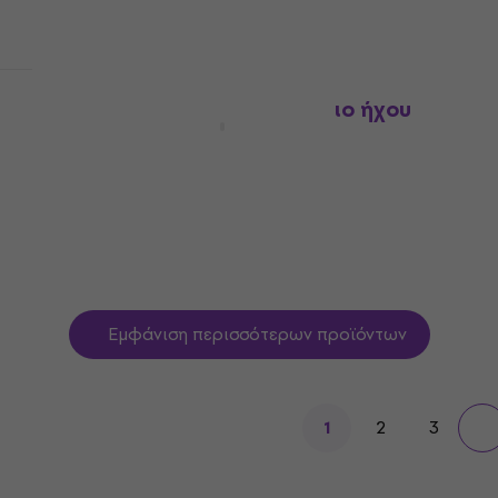
Bespeco RCM300 3 μ. Καλώδιο ήχου
Καλώδιο ήχου
4,6
/5
15,80 €
Είναι στο απόθεμα
Εμφάνιση περισσότερων προϊόντων
2
3
1