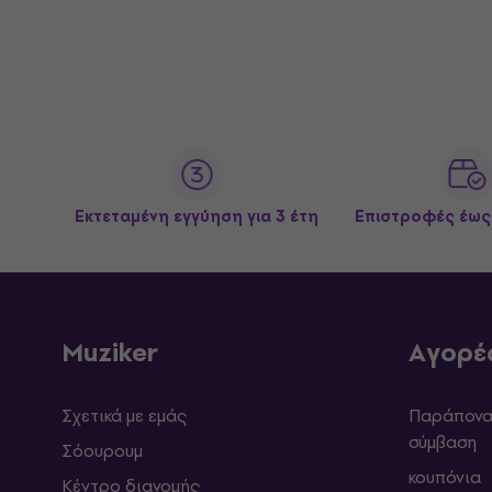
Εκτεταμένη εγγύηση για 3 έτη
Επιστροφές έως
Muziker
Αγορέ
Σχετικά με εμάς
Παράπονα 
σύμβαση
Σόουρουμ
κουπόνια
Κέντρο διανομής