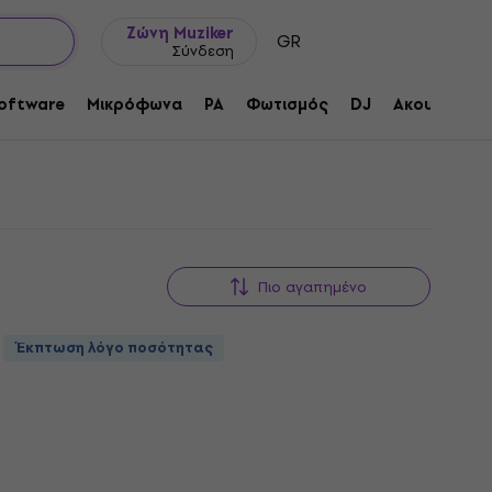
Ιδέες δώρων
FAQ
Muziker Ιστολόγιο
Ζώνη Muziker
GR
Σύνδεση
oftware
Μικρόφωνα
PA
Φωτισμός
DJ
Ακουστικά
Πιο αγαπημένο
Έκπτωση λόγο ποσότητας