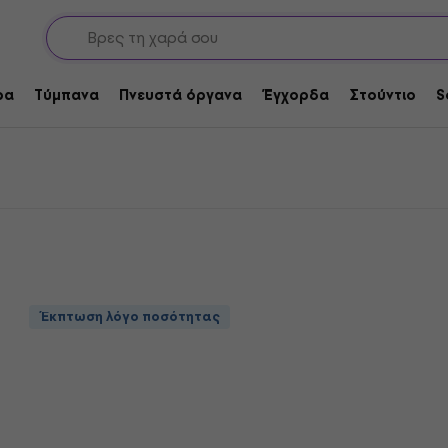
γείς
Πλήρη καλώδια
Bespeco Καλώδια ήχου
ρα
Τύμπανα
Πνευστά όργανα
Έγχορδα
Στούντιο
S
Έκπτωση λόγο ποσότητας