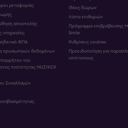
 όροι μεταφοράς
Ιδέες δώρων
ρωμής
Λίστα επιθυμιών
ύθηση αποστολής
Πρόγραμμα επιβράβευσης M
ς υπηρεσίες
Smile
μηδενικό ΦΠΑ
Ρυθμίσεις cookies
α προσωπικών δεδομένων
Προειδοποίηση για παραπλ
ιστότοπους
απορρήτου του
ατος πιστότητας MUZIKER
ροι Συναλλαγών
ροσβασιμότητας