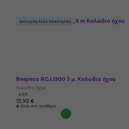
Bespeco EAYMSJ150 1,5 m Καλώδιο ήχου
Έκπτωση λόγο ποσότητας
Καλώδιο ήχου
4,6
/5
15,70 €
Είναι στο απόθεμα
Bespeco RCJJ300 3 μ. Καλώδιο ήχου
Καλώδιο ήχου
4,5
/5
15,90 €
Είναι στο απόθεμα