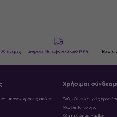
 30 ημέρες
Δωρεάν Μεταφορικά
από 199 €
Πάνω απ
ς
Χρήσιμοι σύνδεσμ
και υπαναχωρήσεις από τη
FAQ - Οι πιο συχνές ερωτήσ
Muziker Ιστολόγιο
Κάρτα δώρου Muziker