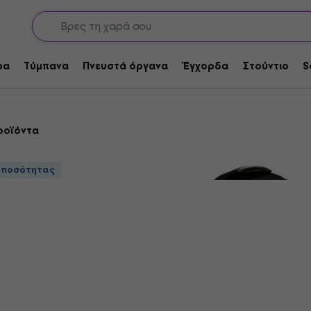
ντες και θήκες για τύμπανα
Τσάντες τυμπάνων
Bags for Bass 
ρα
Τύμπανα
Πνευστά όργανα
Έγχορδα
Στούντιο
S
ροϊόντα
 ποσότητας
Mapex EBB221800MP Θή