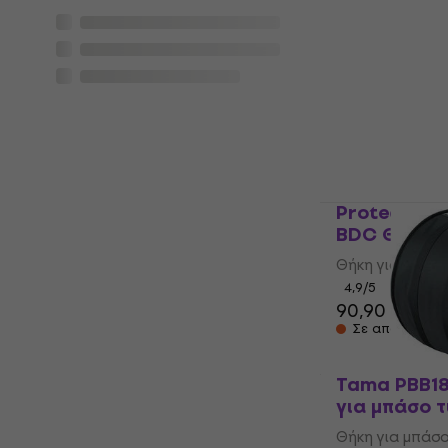
Gator GP-2
μπάσο τύμπ
Θήκη για μπάσ
5
/5
42,50 €
Στο δρόμο
Protection 
BDC Θήκη γ
Θήκη για μπάσ
4,9
/5
90,90 €
Σε απόθεμα σ
Tama PBB1
για μπάσο 
Θήκη για μπάσ