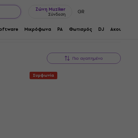
Ιδέες δώρων
FAQ
Muziker Ιστολόγιο
Drums
Ζώνη Muziker
GR
Σύνδεση
oftware
Μικρόφωνα
PA
Φωτισμός
DJ
Ακουστικά
Πιο αγαπημένο
Συμφωνία
κη για