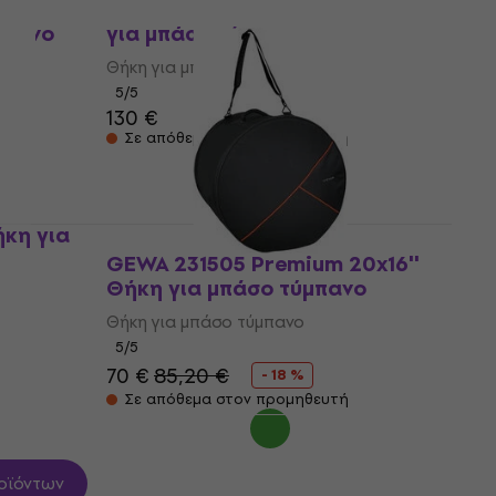
14”
Tama PBB22 PowerPad Θήκη
Συμφωνία
μπανο
για μπάσο τύμπανο
Θήκη για μπάσο τύμπανο
5
/5
130 €
Σε απόθεμα στον προμηθευτή
κη για
GEWA 231505 Premium 20x16''
Θήκη για μπάσο τύμπανο
Θήκη για μπάσο τύμπανο
5
/5
70 €
85,20 €
- 18 %
Σε απόθεμα στον προμηθευτή
οϊόντων