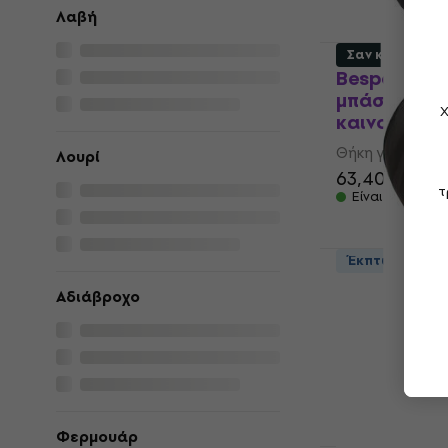
Λαβή
Σαν καινούργι
Bespeco BA
μπάσο τύμπ
Χ
καινούργιο)
Θήκη για μπάσ
Λουρί
63,40 €
65,6
τ
Είναι στο από
Έκπτωση λόγο
Protection R
Αδιάβροχο
BDC Θήκη γ
(Σαν καινού
Θήκη για μπάσ
107 €
118 €
Είναι στο από
Φερμουάρ