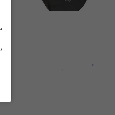
 14"
Protection Racket 20“ x 18”
μπανο
BDC Θήκη για μπάσο τύμπανο
τα
(Σαν καινούργιο)
Θήκη για μπάσο τύμπανο
88,90 €
98,30 €
- 10 %
υ
.
Είναι στο απόθεμα
'
Protection Racket 20“ x 20”
ο
BDC Θήκη για μπάσο τύμπανο
Θήκη για μπάσο τύμπανο
4,9
/5
112 €
114 €
Στο δρόμο