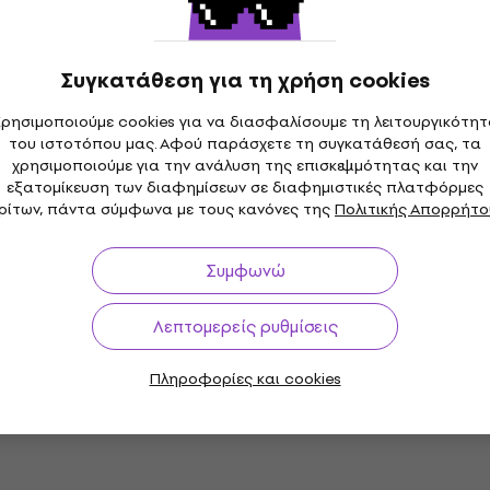
ο
Συγκατάθεση για τη χρήση cookies
G622BD Θήκη για
Protection Racket 20" x
ανο (Σαν
BDC Θήκη για μπάσο τύ
ρησιμοποιούμε cookies για να διασφαλίσουμε τη λειτουργικότη
(Σαν καινούργιο)
του ιστοτόπου μας. Αφού παράσχετε τη συγκατάθεσή σας, τα
χρησιμοποιούμε για την ανάλυση της επισκεψιμότητας και την
ο τύμπανο
Θήκη για μπάσο τύμπανο
εξατομίκευση των διαφημίσεων σε διαφημιστικές πλατφόρμες
0 €
95,90 €
ρίτων, πάντα σύμφωνα με τους κανόνες της
Πολιτικής Απορρήτο
θεμα
Είναι στο απόθεμα
Συμφωνώ
GEWA 232520 SPS 22x18'
 ποσότητας
Θήκη για μπάσο τύμπαν
acket 24'' x 16''
Λεπτομερείς ρυθμίσεις
ια μπάσο τύμπανο
Θήκη για μπάσο τύμπανο
ργιο)
199 €
Πληροφορίες και cookies
Μόνο με παραγγελία
ο τύμπανο
- 9 %
θεμα