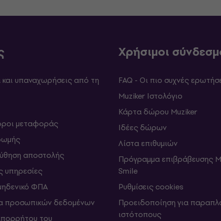
ς
Χρήσιμοι σύνδεσμ
και υπαναχωρήσεις από τη
FAQ - Οι πιο συχνές ερωτήσ
Muziker Ιστολόγιο
Κάρτα δώρου Muziker
 όροι μεταφοράς
Ιδέες δώρων
ρωμής
Λίστα επιθυμιών
ύθηση αποστολής
Πρόγραμμα επιβράβευσης M
ς υπηρεσίες
Smile
μηδενικό ΦΠΑ
Ρυθμίσεις cookies
α προσωπικών δεδομένων
Προειδοποίηση για παραπλ
ιστότοπους
απορρήτου του