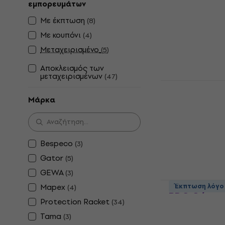
εμπορευμάτων
Gator GP-2
Με έκπτωση
(
8
)
μπάσο τύμπ
Με κουπόνι
(
4
)
Θήκη για μπάσ
Μεταχειρισμένο
(
5
)
5
/5
41 €
Αποκλεισμός των
Είναι στο από
μεταχειρισμένων
(
47
)
Protection 
BDC Θήκη γ
Μάρκα
Θήκη για μπάσ
4,9
/5
102 €
Bespeco
(
3
)
Είναι στο από
Gator
(
5
)
GEWA
(
3
)
Protection 
Mapex
Έκπτωση λόγο
(
4
)
BDC Θήκη γ
Protection Racket
(
34
)
Θήκη για μπάσ
Tama
(
3
)
4,9
/5