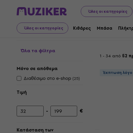
Μουσικά όργανα
Τύμπανα
Αξεσουάρ τυμπάνων
Τσά
Όλες οι κατηγορίες
Bags for Bass Drums
Κιθάρες
Μπάσα
Πλήκτ
Όλες οι κατηγορίες
Όλα τα φίλτρα
1 - 34 από
52 π
Μόνο σε απόθεμα
Έκπτωση λόγο
Διαθέσιμο στο e-shop
(
25
)
Τιμή
-
€
Ελάχιστη τιμή
Μέγιστη τιμή
Κατάσταση των