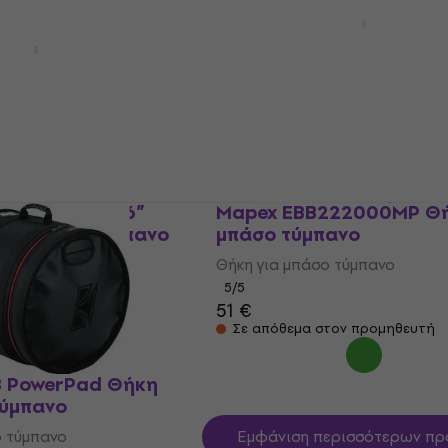
Protection Racket 18“ x 
BDC Θήκη για μπάσο τύ
216BD Θήκη για
ανο
Θήκη για μπάσο τύμπανο
4,9
/5
ο τύμπανο
91,10 €
Σε απόθεμα στον προμηθευτή
Racket 18“ x 16”
Mapex EBB222000MP Θή
ια μπάσο τύμπανο
μπάσο τύμπανο
ο τύμπανο
Θήκη για μπάσο τύμπανο
5
/5
51 €
τον προμηθευτή
Σε απόθεμα στον προμηθευτή
8 PowerPad Θήκη
τύμπανο
ο τύμπανο
Εμφάνιση περισσότερων πρ