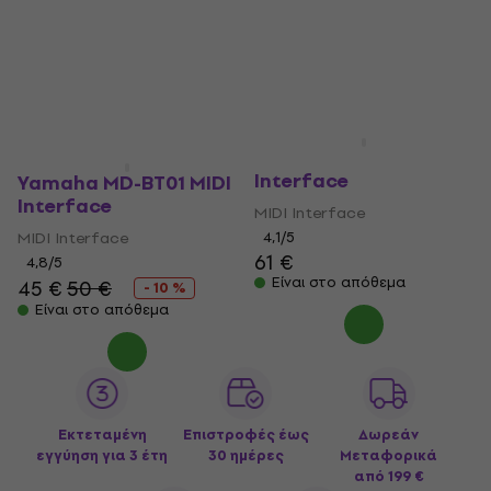
Yamaha UD-BT01 MIDI
Interface
Yamaha MD-BT01 MIDI
Interface
MIDI Interface
MIDI Interface
4,1
/5
61 €
4,8
/5
Είναι στο απόθεμα
45 €
50 €
- 10 %
Είναι στο απόθεμα
Εκτεταμένη
Επιστροφές έως
Δωρεάν
εγγύηση για 3 έτη
30 ημέρες
Μεταφορικά
από 199 €