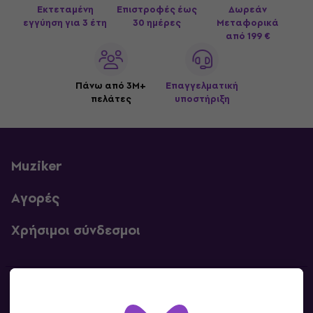
Εκτεταμένη
Επιστροφές έως
Δωρεάν
εγγύηση για 3 έτη
30 ημέρες
Μεταφορικά
από 199 €
Πάνω από 3M+
Επαγγελματική
πελάτες
υποστήριξη
Muziker
Αγορές
Χρήσιμοι σύνδεσμοι
Επικοινωνία