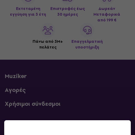
Εκτεταμένη
Επιστροφές έως
Δωρεάν
εγγύηση για 3 έτη
30 ημέρες
Μεταφορικά
από 199 €
Πάνω από 3M+
Επαγγελματική
πελάτες
υποστήριξη
Muziker
Αγορές
Χρήσιμοι σύνδεσμοι
Επικοινωνία