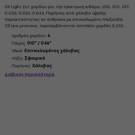
SX Light Σετ χορδών για την ηλεκτρική κιθάρα. .010, .013, .017,
0.026, 0.036, 0.046. Πυρήνας από χάλυβα υψηλής
περιεκτικότητας σε άνθρακα με επινικελωμένη πλεξούδα.
Έξτρα μπόνους: περιλαμβάνονται επιπλέον χορδές 0,010
και 0,013.
Αριθμός χορδών:
6
Πάχος:
010" / 046"
Υλικό:
Επινικελωμένος χάλυβας
Λήξη:
Σφαιρικό
Πυρήνας:
Χάλυβας
Διάβασε περισσότερα