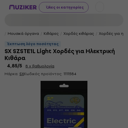
Όλες οι κατηγορίες
Μουσικά όργανα
Κιθάρες
Χορδές κιθάρας
Χορδές για ηλε
Έκπτωση λόγο ποσότητας
SX SZSTE1L Light Χορδές για Ηλεκτρική
Κιθάρα
4,85
/5
8 x βαθμολογία
Μάρκα:
SX
Κωδικός προϊόντος:
1111584