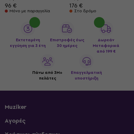
96 €
176 €
Μόνο με παραγγελία
Στο δρόμο
Εκτεταμένη
Επιστροφές έως
Δωρεάν
εγγύηση για 3 έτη
30 ημέρες
Μεταφορικά
από 199 €
Πάνω από 3M+
Επαγγελματική
πελάτες
υποστήριξη
Muziker
Αγορές