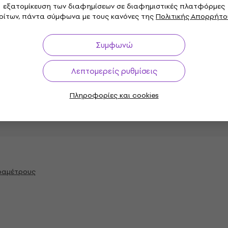
εξατομίκευση των διαφημίσεων σε διαφημιστικές πλατφόρμες
ρίτων, πάντα σύμφωνα με τους κανόνες της
Πολιτικής Απορρήτο
Συμφωνώ
ντιο
Stage
,
τύπος
Λεπτομερείς ρυθμίσεις
Πληροφορίες και cookies
 mm
Ελάχιστο ύψος
αραμέτρους