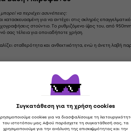
 μπορεί να περιέχει ασυνέπειες:
ι κατασκευασμένη για να αντέχει στις σκληρές επαγγελματικέ
 ηχογραφήσεις στούντιο. Το ρυθμιζόμενο ύψος του, από 950m
νό σας τέλεια για οποιαδήποτε χρήση.
αλίζει σταθερότητα και ανθεκτικότητα, ενώ η άνετη λαβή π
Μικρόφωνα
Platinum Αξεσουάρ μικροφώνου
Platinu
Συγκατάθεση για τη χρήση cookies
ρησιμοποιούμε cookies για να διασφαλίσουμε τη λειτουργικότη
του ιστοτόπου μας. Αφού παράσχετε τη συγκατάθεσή σας, τα
γραφές
χρησιμοποιούμε για την ανάλυση της επισκεψιμότητας και την