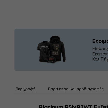
Ετοιμ
Μπλουζ
Εκατον
Και Πή
Περιγραφή
Παράμετροι και προδιαγραφές
Platinum PSMP2WT Ευθε