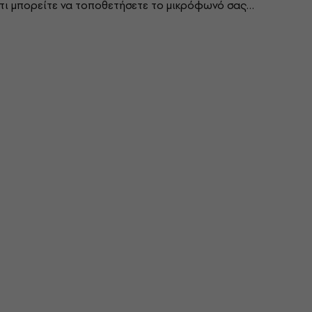
τι μπορείτε να τοποθετήσετε το μικρόφωνό σας
η. Η στιβαρή κατασκευή...