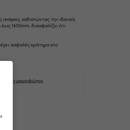
ς ανάγκες, καθιστώντας την ιδανική
m έως 1600mm, διασφαλίζει ότι
αρέχει ασφαλές κράτημα στο
m Σταντ μικροφώνου
τα