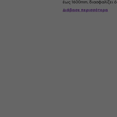
έως 1600mm, διασφαλίζει ό
τέλεια για οποιαδήποτε χρήσ
Διάβασε περισσότερα