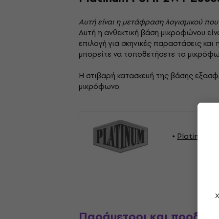
Αυτή είναι η μετάφραση λογισμικού που
Αυτή η ανθεκτική βάση μικροφώνου είνα
επιλογή για σκηνικές παραστάσεις και
μπορείτε να τοποθετήσετε το μικρόφω
Η στιβαρή κατασκευή της βάσης εξασφ
μικρόφωνο.
Platinum 
Χ
Παράμετροι και προδια