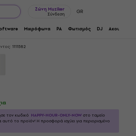
Ιδέες δώρων
FAQ
Muziker Ιστολόγιο
Ζώνη Muziker
GR
Σύνδεση
Ευθεία Βάση Μικροφώνου
oftware
Μικρόφωνα
PA
Φωτισμός
DJ
Ακουστικά
ντος:
1111582
χια
ησε τον κωδικό
HAPPY-HOUR-ONLY-NOW
στο ταμείο
α αυτό το προϊόν! Η προσφορά ισχύει για περιορισμένο