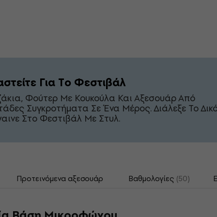
αστείτε Για Το Φεστιβάλ
άκια, Φούτερ Με Κουκούλα Και Αξεσουάρ Από
τάδες Συγκροτήματα Σε Ένα Μέρος. Διάλεξε Το Δικ
γαινε Στο Φεστιβάλ Με Στυλ.
Προτεινόμενα αξεσουάρ
Βαθμολογίες
(50)
ία Βάση Μικροφώνου