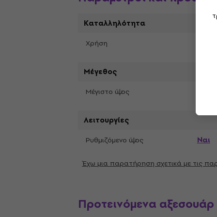
τ
Καταλληλότητα
Στού
Χρήση
Μέγεθος
1600
Μέγιστο ύψος
Λειτουργίες
Ναι
Ρυθμιζόμενο ύψος
Έχω μια παρατήρηση σχετικά με τις π
Προτεινόμενα αξεσουάρ