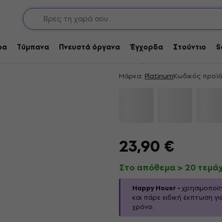
Σταντ μικροφώνου
Ευθείες βάσεις μικροφώνου
HAPPY HOUR
Platinum PSMP2WT 
ρα
Τύμπανα
Πνευστά όργανα
Έγχορδα
Στούντιο
S
4,55
/5
50 x βαθμολογία
Μάρκα:
Platinum
Κωδικός προϊό
23,90 €
Στο απόθεμα > 20 τεμά
Happy Housr -
χρησιμοποί
και πάρε ειδική έκπτωση γι
χρόνο.