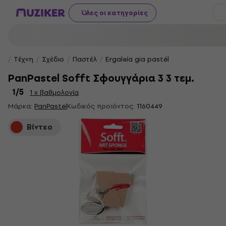
Όλες οι κατηγορίες
Τέχνη
Σχέδιο
Παστέλ
Ergaleía gia pastél
PanPastel Sofft Σφουγγάρια 3 3 τεμ.
1
/5
1 x βαθμολογία
Μάρκα:
PanPastel
Κωδικός προϊόντος:
1160449
Βίντεο