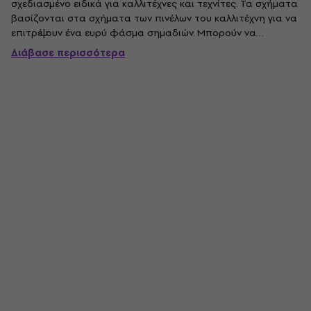
σχεδιασμένο ειδικά για καλλιτέχνες και τεχνίτες. Τα σχήματα
βασίζονται στα σχήματα των πινέλων του καλλιτέχνη για να
επιτρέψουν ένα ευρύ φάσμα σημαδιών. Μπορούν να
επιτευχθούν διαφορετικά εφέ με κάθε σφουγγάρι, για
Διάβασε περισσότερα
παράδειγμα, χρησιμοποιώντας τις πλευρές και τις άκρες. .
Κατασκευασμένο με το...