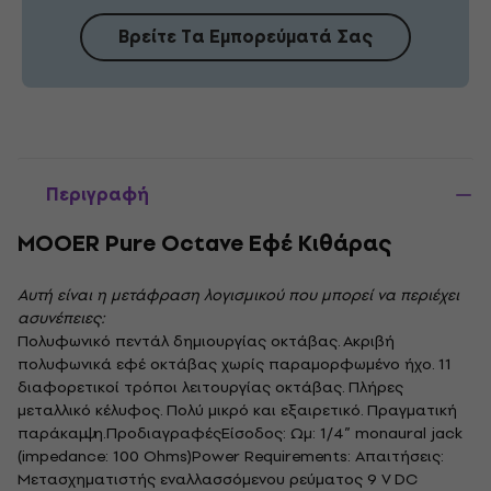
Βρείτε Τα Εμπορεύματά Σας
Περιγραφή
MOOER Pure Octave Εφέ Κιθάρας
Αυτή είναι η μετάφραση λογισμικού που μπορεί να περιέχει
ασυνέπειες:
Πολυφωνικό πεντάλ δημιουργίας οκτάβας. Ακριβή
πολυφωνικά εφέ οκτάβας χωρίς παραμορφωμένο ήχο. 11
διαφορετικοί τρόποι λειτουργίας οκτάβας. Πλήρες
μεταλλικό κέλυφος. Πολύ μικρό και εξαιρετικό. Πραγματική
παράκαμψη.ΠροδιαγραφέςΕίσοδος: Ωμ: 1/4” monaural jack
(impedance: 100 Ohms)Power Requirements: Απαιτήσεις:
Μετασχηματιστής εναλλασσόμενου ρεύματος 9 V DC