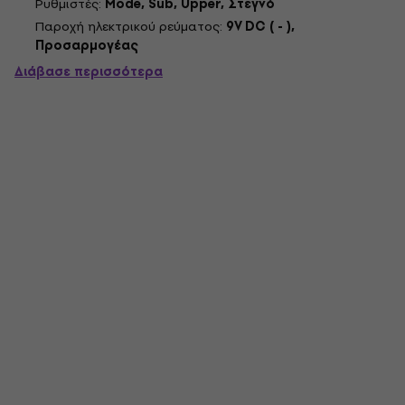
Ρυθμιστές:
Mode, Sub, Upper, Στεγνό
Παροχή ηλεκτρικού ρεύματος:
9V DC ( - ),
Προσαρμογέας
Διάβασε περισσότερα