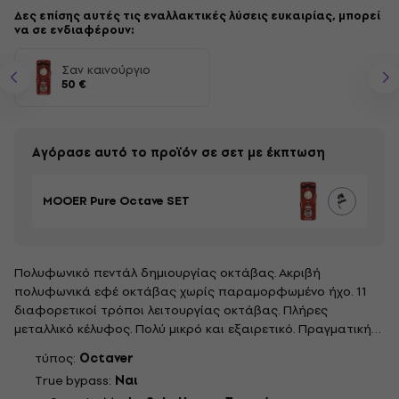
Δες επίσης αυτές τις εναλλακτικές λύσεις ευκαιρίας, μπορεί
να σε ενδιαφέρουν:
Σαν καινούργιο
50 €
Αγόρασε αυτό το προϊόν σε σετ με έκπτωση
MOOER Pure Octave SET
Πολυφωνικό πεντάλ δημιουργίας οκτάβας. Ακριβή
πολυφωνικά εφέ οκτάβας χωρίς παραμορφωμένο ήχο. 11
διαφορετικοί τρόποι λειτουργίας οκτάβας. Πλήρες
μεταλλικό κέλυφος. Πολύ μικρό και εξαιρετικό. Πραγματική
παράκαμψη.ΠροδιαγραφέςΕίσοδος: Ωμ: 1/4” monaural jack
τύπος:
Octaver
(impedance: 100 Ohms)Power Requirements: Απαιτήσεις:
True bypass:
Ναι
Μετασχηματιστής εναλλασσόμενου...