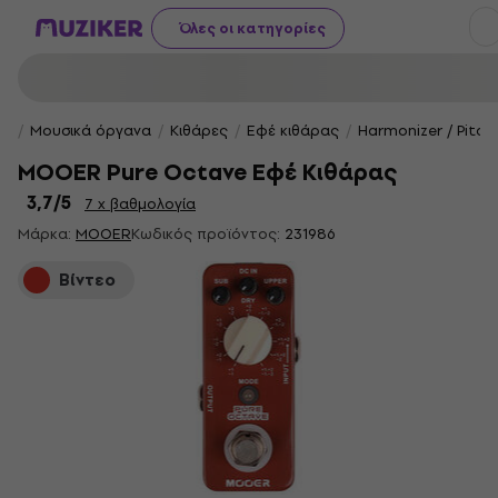
Όλες οι κατηγορίες
Μουσικά όργανα
Κιθάρες
Εφέ κιθάρας
Harmonizer / Pitch
MOOER Pure Octave Εφέ Κιθάρας
3,7
/5
7 x βαθμολογία
Μάρκα:
MOOER
Κωδικός προϊόντος:
231986
Βίντεο