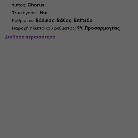
υποδοχή 1/4" (σύνθετη αντίσταση: 470k Ohms) Έξοδος:
τύπος:
Chorus
Μονοφωνική υποδοχή 1/4" (σύνθετη αντίσταση: 470 Ohms)
True bypass:
Ναι
Απαιτήσεις τροφοδοσίας:...
Ρυθμιστές:
Βάθμιση, Βάθος, Επίπεδο
Παροχή ηλεκτρικού ρεύματος:
9V, Προσαρμογέας
Διάβασε περισσότερα