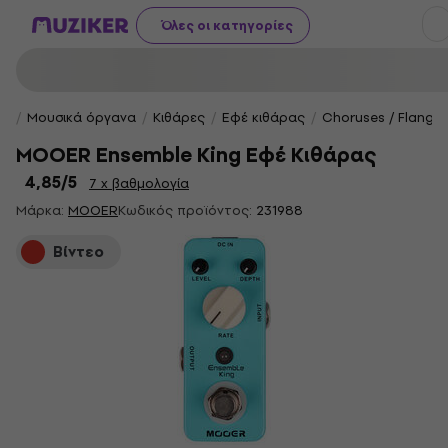
Όλες οι κατηγορίες
Μουσικά όργανα
Κιθάρες
Εφέ κιθάρας
Choruses / Flanger
MOOER Ensemble King Εφέ Κιθάρας
4,85
/5
7 x βαθμολογία
Μάρκα:
MOOER
Κωδικός προϊόντος:
231988
Βίντεο