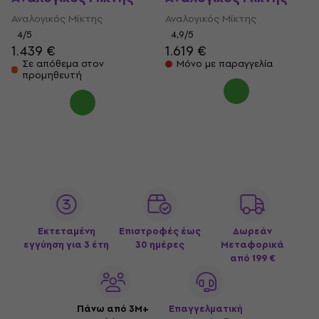
Αναλογικός Μίκτης
Αναλογικός Μίκτης
4
/5
4,9
/5
1.439 €
1.619 €
Σε απόθεμα στον
Μόνο με παραγγελία
προμηθευτή
Εκτεταμένη
Επιστροφές έως
Δωρεάν
εγγύηση για 3 έτη
30 ημέρες
Μεταφορικά
από 199 €
Πάνω από 3M+
Επαγγελματική