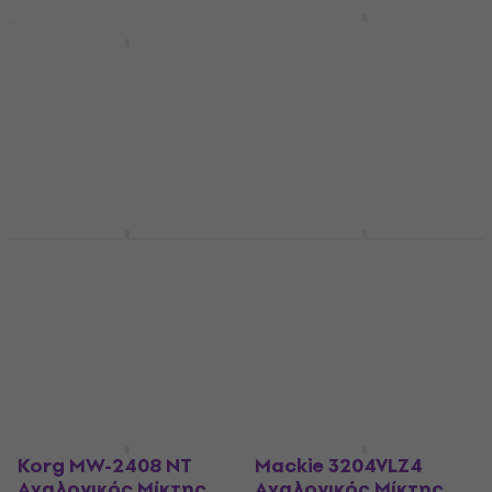
Allen & Heath ZED-
22FX Αναλογικός
Yamaha MGP32X A
Μίκτης
Αναλογικός Μίκτης
Αναλογικός Μίκτης
Αναλογικός Μίκτης
4,8
/5
2.389 €
914 €
927 €
Μόνο με παραγγελία
Μόνο με παραγγελία
Mackie 2404 VLZ4
Allen & Heath ZED-428
Αναλογικός Μίκτης
Αναλογικός Μίκτης
Αναλογικός Μίκτης
Αναλογικός Μίκτης
1.259 €
1.289 €
5
/5
2.199 €
Σε απόθεμα στον
προμηθευτή
Σε απόθεμα στον
προμηθευτή
Korg MW-2408 NT
Mackie 3204VLZ4
Αναλογικός Μίκτης
Αναλογικός Μίκτης