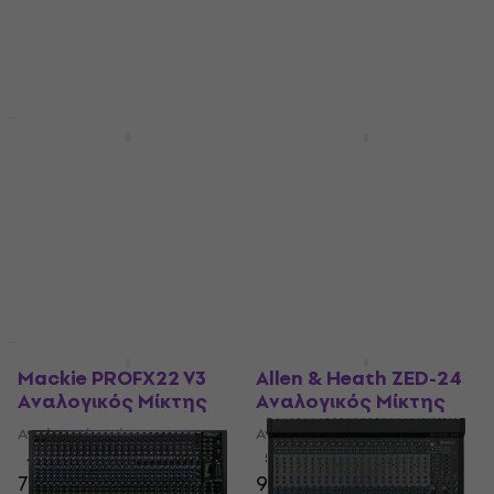
HAPPY HOUR
HAPPY HOUR
Tascam Model 24
Mackie PROFX30 V3
Αναλογικός Μίκτης
Αναλογικός Μίκτης
Αναλογικός Μίκτης
Αναλογικός Μίκτης
4,9
/5
4,8
/5
1.169 €
909 €
980 €
- 7 %
Είναι στο απόθεμα
Είναι στο απόθεμα
Σαν καινούργιο
Σαν καινούργιο
Mackie PROFX22 V3
Allen & Heath ZED-24
Αναλογικός Μίκτης
Αναλογικός Μίκτης
Αναλογικός Μίκτης
Αναλογικός Μίκτης
4,8
/5
5
/5
719 €
937 €