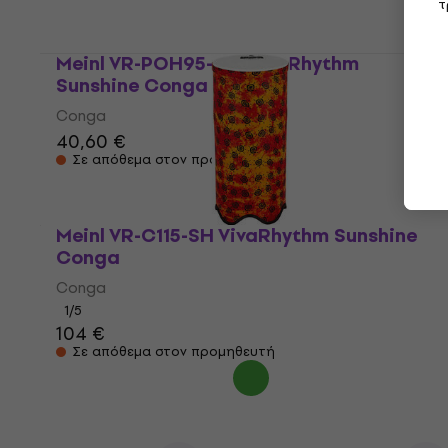
τ
Meinl VR-POH95-SH Viva Rhythm
Sunshine Conga
Conga
40,60 €
Σε απόθεμα στον προμηθευτή
Meinl VR-C115-SH VivaRhythm Sunshine
Conga
Conga
1
/5
104 €
Σε απόθεμα στον προμηθευτή