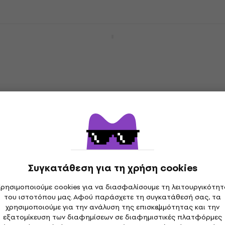
Meinl VR-CPO95-SH Viva Rhythm
Sunshine Conga
Conga
110 €
Μόνο με παραγγελία
Meinl VR-CPO8-SH Viva Rhythm Sunshine
Conga
Συγκατάθεση για τη χρήση cookies
Conga
101 €
ρησιμοποιούμε cookies για να διασφαλίσουμε τη λειτουργικότη
Σε απόθεμα στον προμηθευτή
του ιστοτόπου μας. Αφού παράσχετε τη συγκατάθεσή σας, τα
χρησιμοποιούμε για την ανάλυση της επισκεψιμότητας και την
εξατομίκευση των διαφημίσεων σε διαφημιστικές πλατφόρμες