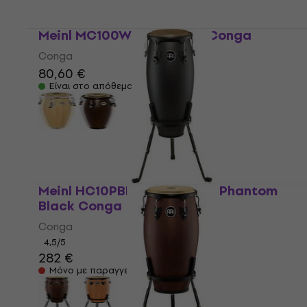
Meinl MC100WR Wine Red Conga
Conga
80,60 €
Είναι στο απόθεμα
Meinl HC10PBK-M Headliner Phantom
Black Conga
Conga
4,5
/5
282 €
Μόνο με παραγγελία