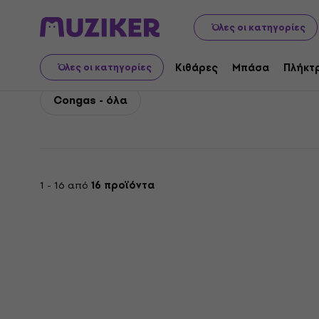
Meinl
Τύμπανα
Κρουστά
Meinl Congas
Όλες οι κατηγορίες
Meinl Congas
Κιθάρες
Μπάσα
Πλήκτ
Όλες οι κατηγορίες
Congas - όλα
1 - 16 από
16 προϊόντα