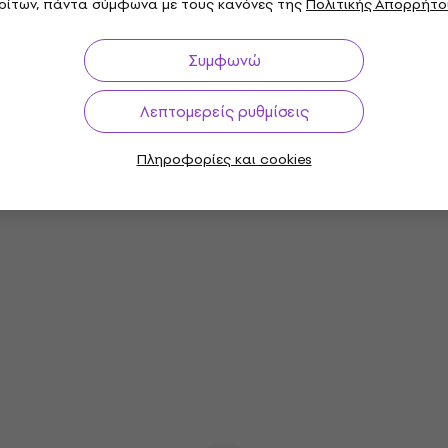
ρίτων, πάντα σύμφωνα με τους κανόνες της
Πολιτικής Απορρήτο
Meinl HCG89NT Natural Conga
Συμφωνώ
Conga
Λεπτομερείς ρυθμίσεις
568 €
Σε απόθεμα στον προμηθευτή
Πληροφορίες και cookies