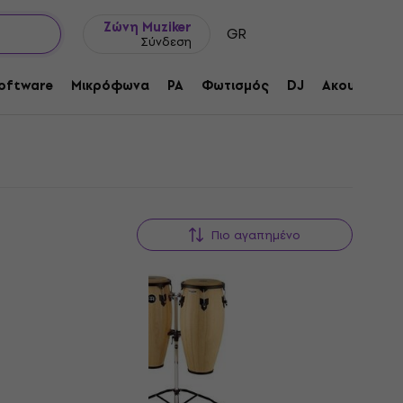
Ιδέες δώρων
FAQ
Muziker Ιστολόγιο
Ζώνη Muziker
GR
Σύνδεση
oftware
Μικρόφωνα
PA
Φωτισμός
DJ
Ακουστικά
Πιο αγαπημένο