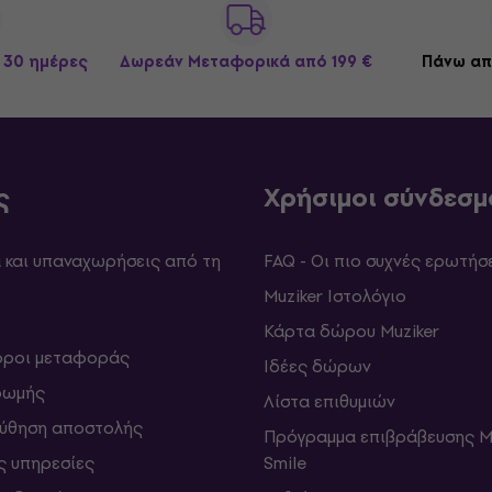
 30 ημέρες
Δωρεάν Μεταφορικά
από 199 €
Πάνω απ
ς
Χρήσιμοι σύνδεσμ
και υπαναχωρήσεις από τη
FAQ - Οι πιο συχνές ερωτήσ
Muziker Ιστολόγιο
Κάρτα δώρου Muziker
 όροι μεταφοράς
Ιδέες δώρων
ρωμής
Λίστα επιθυμιών
ύθηση αποστολής
Πρόγραμμα επιβράβευσης M
ς υπηρεσίες
Smile