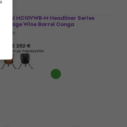
υ
.
Meinl HC10VWB-M Headliner Series
Vintage Wine Barrel Conga
Conga
4,5
/5
272 €
282 €
Μόνο με παραγγελία