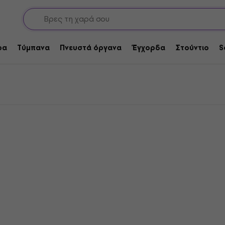
ρα
Τύμπανα
Πνευστά όργανα
Έγχορδα
Στούντιο
S