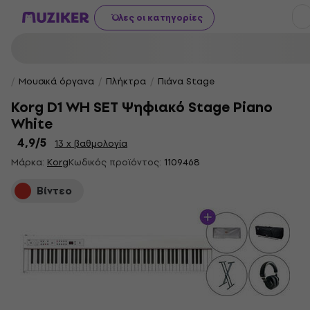
Όλες οι κατηγορίες
Μουσικά όργανα
Πλήκτρα
Πιάνα Stage
Korg D1 WH SET Ψηφιακό Stage Piano
White
4,9
/5
13 x βαθμολογία
Μάρκα:
Korg
Κωδικός προϊόντος:
1109468
Βίντεο