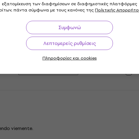
εξατομίκευση των διαφημίσεων σε διαφημιστικές πλατφόρμες
0
3
ρίτων, πάντα σύμφωνα με τους κανόνες της
Πολιτικής Απορρήτο
0
2
Συμφωνώ
0
1
Λεπτομερείς ρυθμίσεις
αληθευμένους πελάτες που έχουν αγοράσει κάποιο προϊόν απ
Πληροφορίες και cookies
Μ
endo viemente.