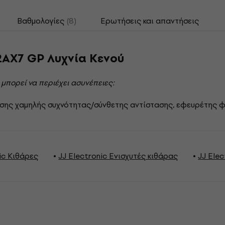
Βαθμολογίες
(8)
Ερωτήσεις και απαντήσεις
2AX7 GP Λυχνία Κενού
 μπορεί να περιέχει ασυνέπειες:
σης χαμηλής συχνότητας/σύνθετης αντίστασης, εφευρέτης φά
ic Κιθάρες
JJ Electronic Ενισχυτές κιθάρας
JJ Ele