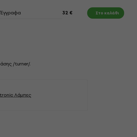
Έγγραφα
32 €
Στο καλάθι
σης /turner/.
ctronic Λάμπες