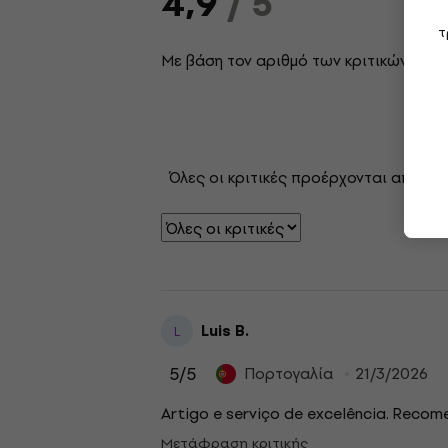
4,9
/ 5
τ
Με βάση τον αριθμό των κριτικών: 8
Όλες οι κριτικές προέρχονται από επ
Luis B.
L
5
/5
Πορτογαλία
21/3/2026
Artigo e serviço de excelência. Recom
Μετάφραση κριτικής