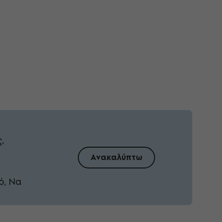
,
Ανακαλύπτω
ό, Να