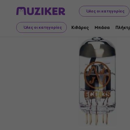
Μουσικά όργανα
Κιθάρες
Ενισχυτές κιθάρας
Λάμπε
Όλες οι κατηγορίες
Κιθάρες
Μπάσα
Πλήκτ
Όλες οι κατηγορίες