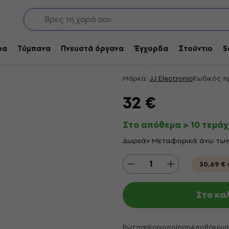
ς
Έκπτωση λόγο ποσότητας
JJ Electronic ECC83
ρα
Τύμπανα
Πνευστά όργανα
Έγχορδα
Στούντιο
S
4,85
/5
8 x βαθμολογία
Μάρκα:
JJ Electronic
Κωδικός π
32 €
Στο απόθεμα > 10 τεμάχ
Δωρεάν Μεταφορικά άνω των
30,69 €
Στο κα
Ρώτησε
Κοινοποίηση
Αποθήκευσ