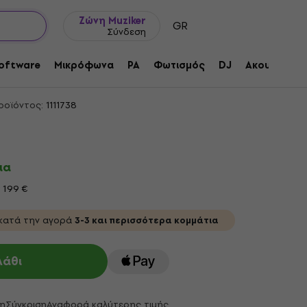
Ιδέες δώρων
FAQ
Muziker Ιστολόγιο
Ζώνη Muziker
GR
Σύνδεση
 S/12AX7 GP Λυχνία Κενού
oftware
Μικρόφωνα
PA
Φωτισμός
DJ
Ακουστικά
ροϊόντος:
1111738
ια
 199 €
κατά την αγορά
3-3 και περισσότερα κομμάτια
λάθι
η
Σύγκριση
Αναφορά καλύτερης τιμής