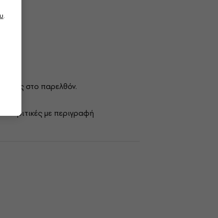
υ
.
ό εμάς στο παρελθόν.
όνο κριτικές με περιγραφή