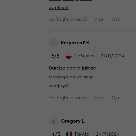
Αναφορά
Σε βοήθησε αυτό;
Ναι
Όχι
Krzysztof K.
K
5
/5
Πολωνία
27/11/2024
Bardzo dobra jakość.
Μετάφραση κριτικής
Αναφορά
Σε βοήθησε αυτό;
Ναι
Όχι
Gregory L.
G
4
/5
Γαλλία
24/9/2024