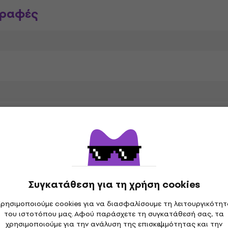
γραφές
ακία
αραμέτρους
Συγκατάθεση για τη χρήση cookies
Κριτικές πελατών για το προϊόν
ρησιμοποιούμε cookies για να διασφαλίσουμε τη λειτουργικότη
7
5
του ιστοτόπου μας. Αφού παράσχετε τη συγκατάθεσή σας, τα
1
4
χρησιμοποιούμε για την ανάλυση της επισκεψιμότητας και την