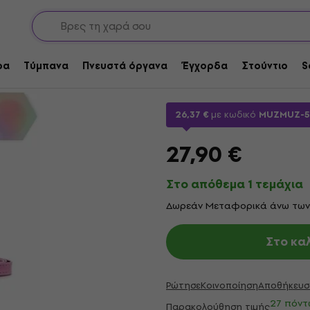
υάρ για φωτογραφία & βίντεο
Θήκες φωτογραφικών μηχανών
Fujifilm Instax Mini
Κάμερας
ρα
Τύμπανα
Πνευστά όργανα
Έγχορδα
Στούντιο
S
Μάρκα:
Fujifilm Instax
Κωδικός 
26,37 €
με κωδικό
MUZMUZ-5
27,90 €
Στο απόθεμα 1 τεμάχια
Δωρεάν Μεταφορικά άνω των
Στο κα
Ρώτησε
Κοινοποίηση
Αποθήκευσ
27 πόντ
Παρακολούθηση τιμής