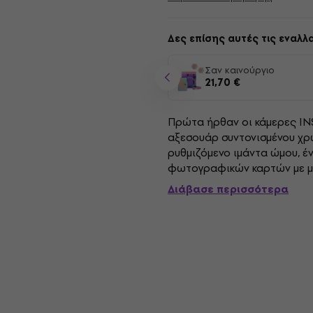
Δες επίσης αυτές τις εναλλα
Σαν καινούργιο
21,70 €
Πρώτα ήρθαν οι κάμερες INS
αξεσουάρ συντονισμένου χρώ
ρυθμιζόμενο ιμάντα ώμου, έ
φωτογραφικών καρτών με μα
κρεμαστό σπάγκο, θα ακτινο
Διάβασε περισσότερα