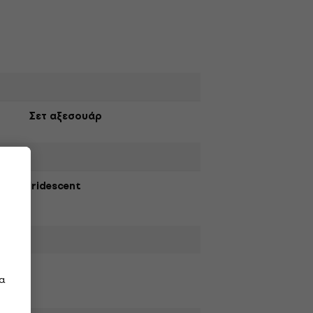
Σετ αξεσουάρ
Iridescent
τα