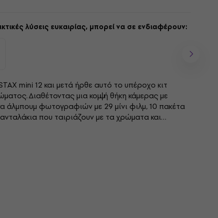
κτικές λύσεις ευκαιρίας, μπορεί να σε ενδιαφέρουν:
TAX mini 12 και μετά ήρθε αυτό το υπέροχο κιτ
ματος. Διαθέτοντας μια κομψή θήκη κάμερας με
να άλμπουμ φωτογραφιών με 29 μίνι φιλμ, 10 πακέτα
νταλάκια που ταιριάζουν με τα χρώματα και
βολήσετε απόλαυση είτε τραβήξετε,...