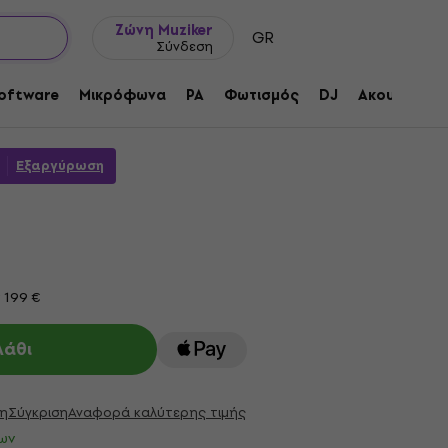
Ιδέες δώρων
FAQ
Muziker Ιστολόγιο
Ζώνη Muziker
GR
Σύνδεση
 12 Accessory Kit Iridescent Θήκη
oftware
Μικρόφωνα
PA
Φωτισμός
DJ
Ακουστικά
προϊόντος:
1110254
Εξαργύρωση
 199 €
λάθι
η
Σύγκριση
Αναφορά καλύτερης τιμής
ων