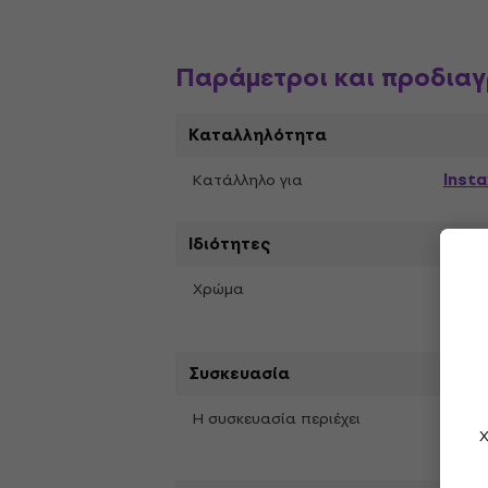
Παράμετροι και προδια
Καταλληλότητα
Insta
Κατάλληλο για
Ιδιότητες
Ροζ
Χρώμα
Συσκευασία
Η συσκευασία περιέχει
Συσκε
Χ
Χειρι