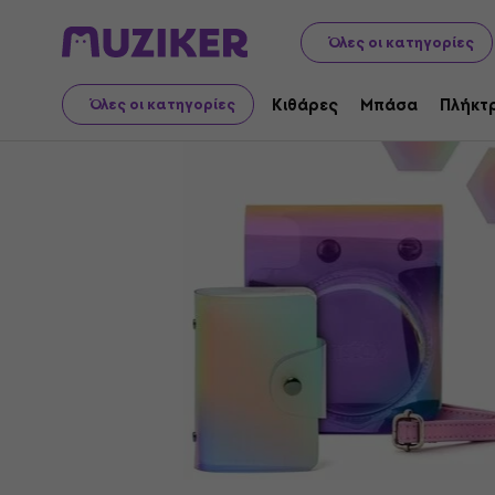
Ήχος Βίντεο Τεχνολογία
Φωτογραφία & βίντεο
Αξεσο
Όλες οι κατηγορίες
Κιθάρες
Μπάσα
Πλήκτ
Όλες οι κατηγορίες