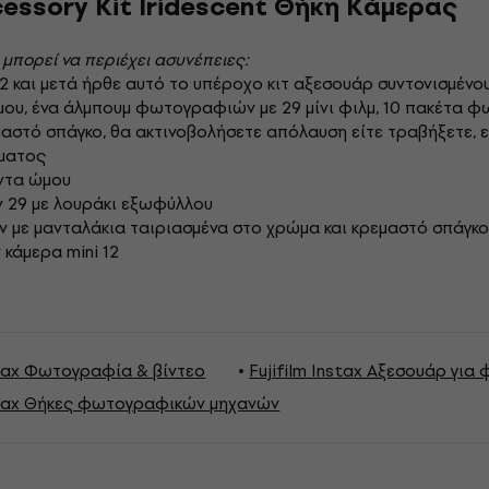
Accessory Kit Iridescent Θήκη Κάμερας
 μπορεί να περιέχει ασυνέπειες:
2 και μετά ήρθε αυτό το υπέροχο κιτ αξεσουάρ συντονισμένο
ώμου, ένα άλμπουμ φωτογραφιών με 29 μίνι φιλμ, 10 πακέτα
μαστό σπάγκο, θα ακτινοβολήσετε απόλαυση είτε τραβήξετε, ε
ώματος
άντα ώμου
29 με λουράκι εξωφύλλου
με μανταλάκια ταιριασμένα στο χρώμα και κρεμαστό σπάγκ
 κάμερα mini 12
nstax Φωτογραφία & βίντεο
Fujifilm Instax Αξεσουάρ γι
nstax Θήκες φωτογραφικών μηχανών