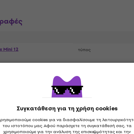
γραφές
x Mini 12
τύπος
Χρώμα σύμφωνα με τον
κατασκευαστή
Συγκατάθεση για τη χρήση cookies
υασία, Photo Album,
ρησιμοποιούμε cookies για να διασφαλίσουμε τη λειτουργικότη
στήριο
του ιστοτόπου μας. Αφού παράσχετε τη συγκατάθεσή σας, τα
χρησιμοποιούμε για την ανάλυση της επισκεψιμότητας και την