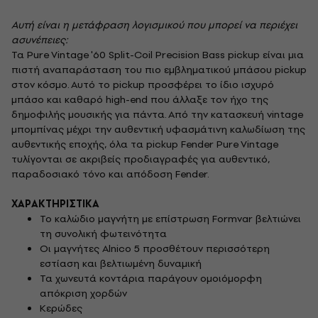
Αυτή είναι η μετάφραση λογισμικού που μπορεί να περιέχει
ασυνέπειες:
Τα Pure Vintage '60 Split-Coil Precision Bass pickup είναι μια
πιστή αναπαράσταση του πιο εμβληματικού μπάσου pickup
στον κόσμο. Αυτό το pickup προσφέρει το ίδιο ισχυρό
μπάσο και καθαρό high-end που άλλαξε τον ήχο της
δημοφιλής μουσικής για πάντα. Από την κατασκευή vintage
μπομπίνας μέχρι την αυθεντική υφασμάτινη καλωδίωση της
αυθεντικής εποχής, όλα τα pickup Fender Pure Vintage
τυλίγονται σε ακριβείς προδιαγραφές για αυθεντικό,
παραδοσιακό τόνο και απόδοση Fender.
ΧΑΡΑΚΤΗΡΙΣΤΙΚΑ
Το καλώδιο μαγνήτη με επίστρωση Formvar βελτιώνει
τη συνολική φωτεινότητα
Οι μαγνήτες Alnico 5 προσθέτουν περισσότερη
εστίαση και βελτιωμένη δυναμική
Τα χωνευτά κοντάρια παράγουν ομοιόμορφη
απόκριση χορδών
Κερώδες