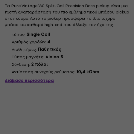
Τα Pure Vintage '60 Split-Coil Precision Bass pickup είναι μια
πιστή αναπαράσταση του πιο εμβληματικού μπάσου pickup
στον κόσμο. Αυτό το pickup προσφέρει το ίδιο ισχυρό
μπάσο και καθαρό high-end που άλλαξε τον ήχο της
δημοφιλής μουσικής για πάντα. Από την κατασκευή vintage
τύπος:
Single Coil
μπομπίνας μέχρι την αυθεντική υφασμάτινη καλωδίωση της
Αριθμός χορδών:
4
αυθεντικής εποχής,...
Αισθητήρες:
Παθητικός
Τύπος μαγνήτη:
Alnico 5
Σύνδεση:
2 πόλοι
Αντίσταση συνεχούς ρεύματος:
10,4 kOhm
Διάβασε περισσότερα