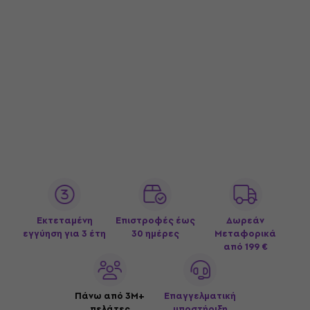
Εκτεταμένη
Επιστροφές έως
Δωρεάν
εγγύηση για 3 έτη
30 ημέρες
Μεταφορικά
από 199 €
Πάνω από 3M+
Επαγγελματική
πελάτες
υποστήριξη