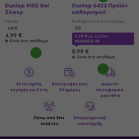
Dunlop 9102 Gel
Dunlop 6422 Προϊόν
Σέικερ
καθαρισμού
Σέικερ
Καθαριστικό για Ντραμς
4,8
/5
3
/5
4,99 €
7,70 €
με κωδικό
Είναι στο απόθεμα
MUZMUZ-10
8,99 €
Είναι στο απόθεμα
Εκτεταμένη
Επιστροφές έως
Δωρεάν
εγγύηση για 3 έτη
30 ημέρες
Μεταφορικά
από 199 €
Πάνω από 3M+
Επαγγελματική
πελάτες
υποστήριξη