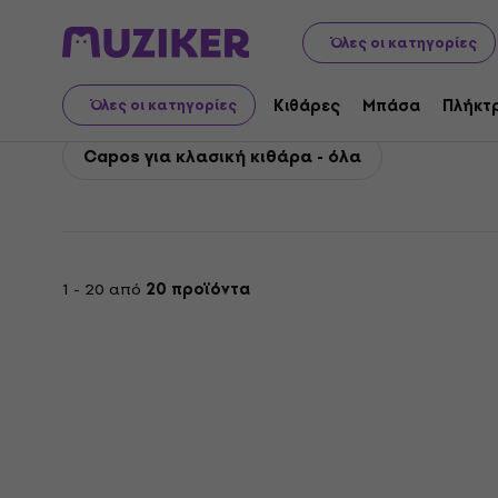
Dunlop
Κιθάρες
Αξεσουάρ κιθάρας
Capos
Dunlop
Όλες οι κατηγορίες
Dunlop Capos για κλασ
Κιθάρες
Μπάσα
Πλήκτ
Όλες οι κατηγορίες
Capos για κλασική κιθάρα - όλα
1 - 20 από
20 προϊόντα