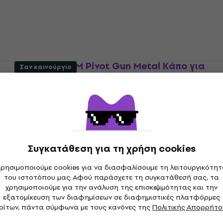
4,3
/5
11,30 €
Είναι στο απόθεμα
Dunlop DPFGM Pivot Gun Metal Κάπο για
Σαν καινούργιο
Κλασική Κιθάρα
Κάπο για Κλασική Κιθάρα
41,50 €
Είναι στο απόθεμα
Συγκατάθεση για τη χρήση cookies
ρησιμοποιούμε cookies για να διασφαλίσουμε τη λειτουργικότη
Dunlop DPFBK Pivot Black Κάπο για
του ιστοτόπου μας. Αφού παράσχετε τη συγκατάθεσή σας, τα
Κλασική Κιθάρα (Σαν καινούργιο)
χρησιμοποιούμε για την ανάλυση της επισκεψιμότητας και την
Κάπο για Κλασική Κιθάρα
εξατομίκευση των διαφημίσεων σε διαφημιστικές πλατφόρμες
ρίτων, πάντα σύμφωνα με τους κανόνες της
Πολιτικής Απορρήτο
21,90 €
25,50 €
- 14 %
Είναι στο απόθεμα