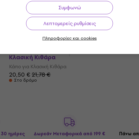
Συμφωνώ
Dunlop 84FG Κάπο για Κλασική Κιθάρα
Λεπτομερείς ρυθμίσεις
Κάπο για Κλασική Κιθάρα
4,9
/5
22,90 €
Πληροφορίες και cookies
Δεν είναι στο απόθεμα
Dunlop 67FBK Trigger Fly Black Κάπο για
Κλασική Κιθάρα
Κάπο για Κλασική Κιθάρα
20,50 €
21,78 €
Στο δρόμο
 30 ημέρες
Δωρεάν Μεταφορικά
από 199 €
Πάνω απ