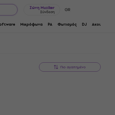
Ιδέες δώρων
FAQ
Muziker Ιστολόγιο
Ζώνη Muziker
GR
Σύνδεση
oftware
Μικρόφωνα
PA
Φωτισμός
DJ
Ακουστικά
Πιο αγαπημένο