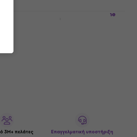
Dunlop 67FSC Trigger Fly Satin Chrome
Κάπο για Κλασική Κιθάρα
Κάπο για Κλασική Κιθάρα
19,60 €
21,22 €
Στο δρόμο
ό 3M+ πελάτες
Επαγγελματική υποστήριξη