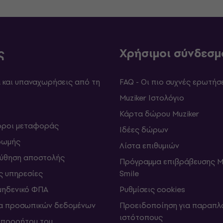
ς
Χρήσιμοι σύνδεσμ
και υπαναχωρήσεις από τη
FAQ - Οι πιο συχνές ερωτήσ
Muziker Ιστολόγιο
Κάρτα δώρου Muziker
 όροι μεταφοράς
Ιδέες δώρων
ρωμής
Λίστα επιθυμιών
ύθηση αποστολής
Πρόγραμμα επιβράβευσης M
ς υπηρεσίες
Smile
μηδενικό ΦΠΑ
Ρυθμίσεις cookies
α προσωπικών δεδομένων
Προειδοποίηση για παραπλ
ιστότοπους
απορρήτου του