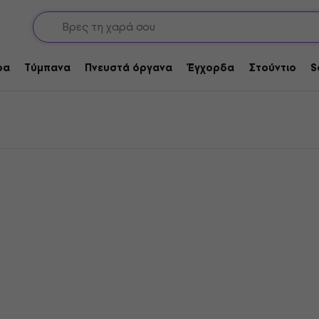
 Capos για κλασική κιθάρα
ική κιθάρα
ρα
Τύμπανα
Πνευστά όργανα
Έγχορδα
Στούντιο
S