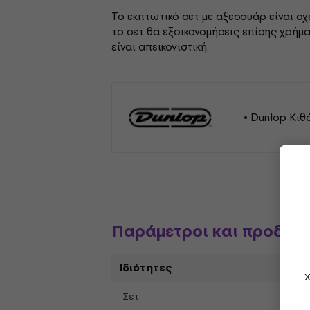
Το εκπτωτικό σετ με αξεσουάρ είναι σ
το σετ θα εξοικονομήσεις επίσης χρήμ
είναι απεικονιστική.
Dunlop Κιθ
Παράμετροι και προδια
Ιδιότητες
Χ
Σετ
Ναι