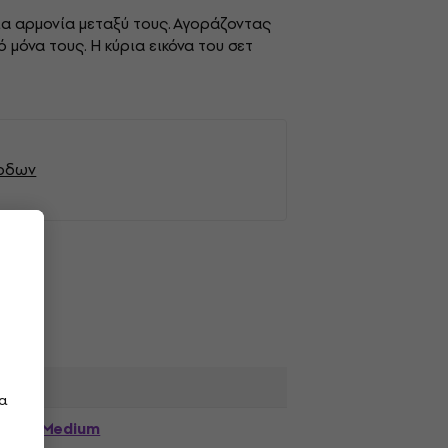
ια αρμονία μεταξύ τους. Αγοράζοντας
μόνα τους. Η κύρια εικόνα του σετ
όρδων
τα
Medium