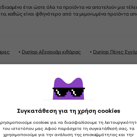
χεδιασμένο έτσι ώστε όλα τα προϊόντα να αποτελούν μια τέλε
ατα, καθώς είναι φθηνότερο από τα μεμονωμένα προϊόντα από 
άρες
Dunlop Αξεσουάρ κιθάρας
Dunlop Πένες Εγχ
γραφές
Συγκατάθεση για τη χρήση cookies
ρησιμοποιούμε cookies για να διασφαλίσουμε τη λειτουργικότη
του ιστοτόπου μας. Αφού παράσχετε τη συγκατάθεσή σας, τα
Πάχος
χρησιμοποιούμε για την ανάλυση της επισκεψιμότητας και την