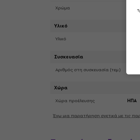
Κόκκ
Χρώμα
τ
Υλικό
Delri
Υλικό
Συσκευασία
6
Αριθμός στη συσκευασία (τεμ.)
Χώρα
Χώρα προέλευσης
ΗΠΑ
Έχω μια παρατήρηση σχετικά με τις π