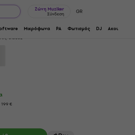
Ιδέες δώρων
FAQ
Muziker Ιστολόγιο
Ζώνη Muziker
GR
Σύνδεση
ex Jazz SET Πένα
oftware
Μικρόφωνα
PA
Φωτισμός
DJ
Ακουστικά
τος:
313052
α
 199 €