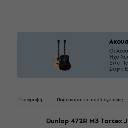
Ακουσ
Οι Ακο
Ήχο Χω
Είτε Π
Σκηνή Ε
Περιγραφή
Παράμετροι και προδιαγραφές
Dunlop 472R M3 Tortex 