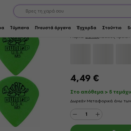
 Εγχόρδων
Medium Πένες Εγχόρδων
Dunlop 472R M3 Tort
4,65
/5
51 x βαθμολογία
ρα
Τύμπανα
Πνευστά όργανα
Έγχορδα
Στούντιο
S
Μάρκα:
Dunlop
Κωδικός προϊόν
4,49 €
Στο απόθεμα > 5 τεμάχι
Δωρεάν Μεταφορικά άνω των