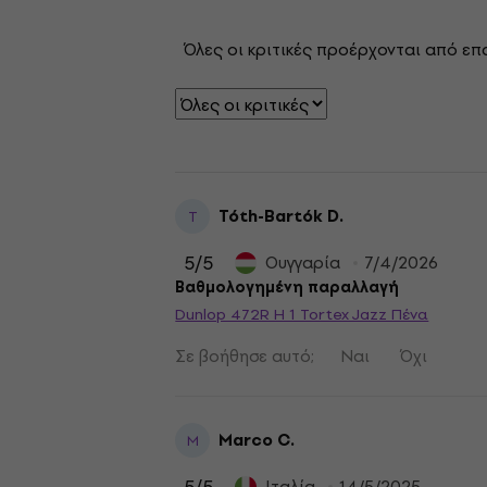
Όλες οι κριτικές προέρχονται από επ
Tóth-Bartók D.
T
5
/5
Ουγγαρία
7/4/2026
Βαθμολογημένη παραλλαγή
Dunlop 472R H 1 Tortex Jazz Πένα
Σε βοήθησε αυτό;
Ναι
Όχι
Marco C.
M
Ιταλία
14/5/2025