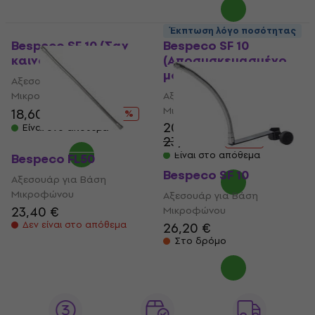
Έκπτωση λόγο ποσότητας
Bespeco SF 10 (Σαν
Bespeco SF 10
καινούργιο)
(Αποσυσκευασμένο
μόνο)
Αξεσουάρ για Βάση
Μικροφώνου
Αξεσουάρ για Βάση
Μικροφώνου
18,60 €
22 €
- 15 %
20,40 €
Είναι στο απόθεμα
23,40 €
- 13 %
Είναι στο απόθεμα
Bespeco FL50
Bespeco SF 10
Αξεσουάρ για Βάση
Μικροφώνου
Αξεσουάρ για Βάση
23,40 €
Μικροφώνου
Δεν είναι στο απόθεμα
26,20 €
Στο δρόμο