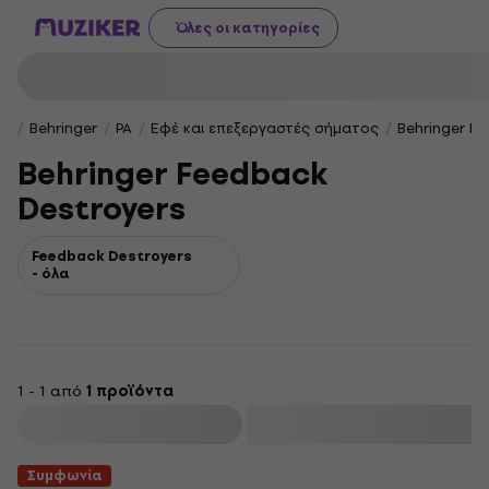
Όλες οι κατηγορίες
Behringer
PA
Εφέ και επεξεργαστές σήματος
Behringer F
Behringer Feedback
Destroyers
Feedback Destroyers
- όλα
1 - 1 από
1 προϊόντα
φιλτράρισμα
Συμφωνία