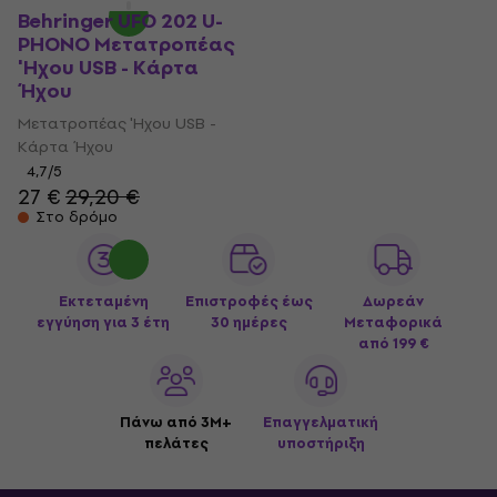
Behringer UFO 202 U-
PHONO Μετατροπέας
'Ηχου USB - Κάρτα
Ήχου
Μετατροπέας 'Ηχου USB -
Κάρτα Ήχου
4,7
/5
27 €
29,20 €
Στο δρόμο
Εκτεταμένη
Επιστροφές έως
Δωρεάν
εγγύηση για 3 έτη
30 ημέρες
Μεταφορικά
από 199 €
Πάνω από 3M+
Επαγγελματική
πελάτες
υποστήριξη